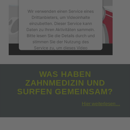
Wir verwenden einen Service eines
Drittanbieters, um Videoinhalte
einzubetten. Dieser Service kann
Daten zu Ihren Aktivitäten sammeln.
Bitte lesen Sie die Details durch und
stimmen Sie der Nutzung des
Service zu, um dieses Video
anzusehen.
Mehr Informationen
WAS HABEN
ZAHNMEDIZIN UND
Akzeptieren
SURFEN GEMEINSAM?
powered by
Usercentrics Consent
Management Platform
&
eRecht24
Hier weiterlesen…