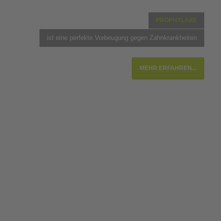
PROPHYLAXE
ist eine perfekte Vorbeugung gegen Zahnkrankheiten
MEHR ERFAHREN...