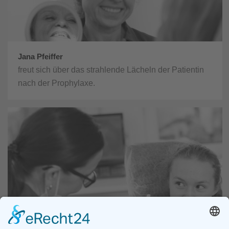
Jana Pfeiffer
freut sich über das strahlende Lächeln der Patientin
nach der Prophylaxe.