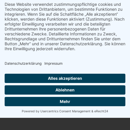
Zahnnerv?
Können alle wurzelbehandelten Zähne
erhalten werden?
SEITEN:
Aktuelles
Downloads
Dr. Achim Gauchel – Zahnarzt Düsseldorf Carlstadt
Das Team unserer Zahnarztpraxis
Dr. Achim Gauchel
Zahnerhalt in Perfektion
Karriere