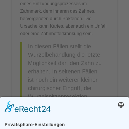
eines Entzündungsprozesses im
Zahnmark, dem Inneren des Zahnes,
hervorgerufen durch Bakterien. Die
Ursache kann Karies, aber auch ein Unfall
oder eine Zahnbetterkrankung sein.
In diesen Fällen stellt die
Wurzelbehandlung die letzte
Möglichkeit dar, den Zahn zu
erhalten. In seltenen Fällen
ist noch ein weiterer kleiner
chirurgischer Eingriff, die
Wurzelspitzenresektion,
nötig.
Woran erkennt man einen entzündeten