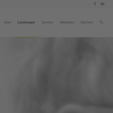
Start
Leistungen
Service
Aktuelles
Karriere