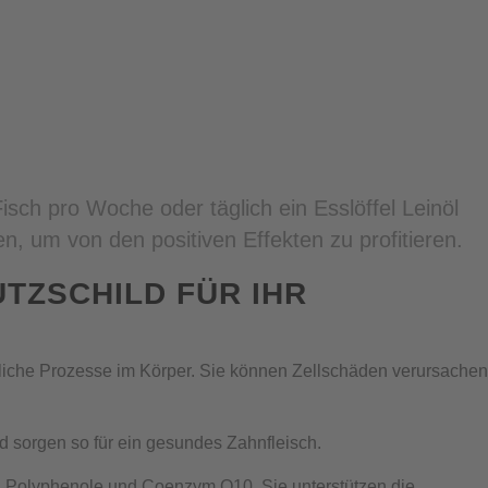
Fisch pro Woche oder täglich ein Esslöffel Leinöl
n, um von den positiven Effekten zu profitieren.
UTZSCHILD FÜR IHR
dliche Prozesse im Körper. Sie können Zellschäden verursachen
nd sorgen so für ein gesundes Zahnfleisch.
, Polyphenole und Coenzym Q10. Sie unterstützen die