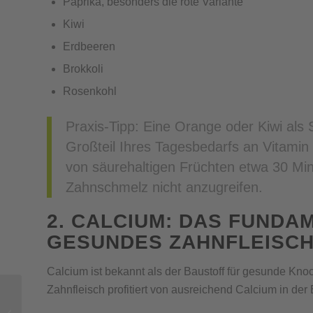
Paprika, besonders die rote Variante
Kiwi
Erdbeeren
Brokkoli
Rosenkohl
Praxis-Tipp: Eine Orange oder Kiwi als 
Großteil Ihres Tagesbedarfs an Vitamin
von säurehaltigen Früchten etwa 30 M
Zahnschmelz nicht anzugreifen.
2. CALCIUM: DAS FUNDA
GESUNDES ZAHNFLEISC
Calcium ist bekannt als der Baustoff für gesunde Kn
Zahnfleisch profitiert von ausreichend Calcium in der
Zahnarztpraxis Gauchel
– immer bestens