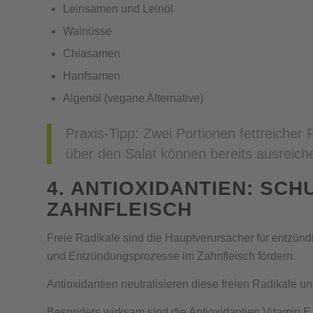
Leinsamen und Leinöl
Walnüsse
Chiasamen
Hanfsamen
Algenöl (vegane Alternative)
Praxis-Tipp: Zwei Portionen fettreicher 
über den Salat können bereits ausreiche
4. ANTIOXIDANTIEN: SCH
ZAHNFLEISCH
Freie Radikale sind die Hauptverursacher für entzün
und Entzündungsprozesse im Zahnfleisch fördern.
Antioxidantien neutralisieren diese freien Radikale u
Besonders wirksam sind die Antioxidantien Vitamin E