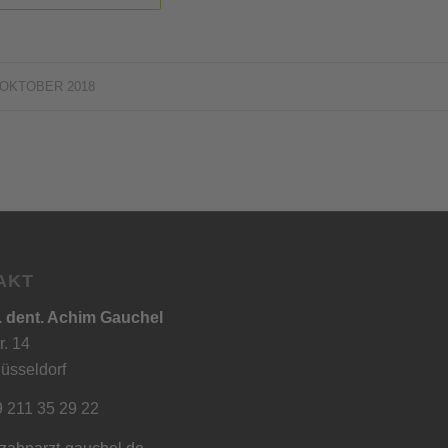
 OKTOBER 2018
AKT
. dent. Achim Gauchel
r. 14
üsseldorf
9 211 35 29 22