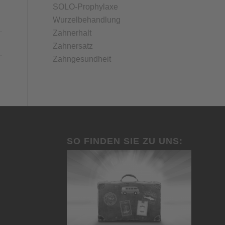
SOLO-Prophylaxe
Wurzelbehandlung
Zahnerhalt
Zahnersatz
Zahngesundheit
SO FINDEN SIE ZU UNS: