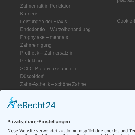
praxis@
Zahnerhalt in Perfektion
Karriere
Cookie-
Leistungen der Praxis
Endodontie – Wurzelbehandlung
Prophylaxe – mehr als
Zahnreinigung
Prothetik – Zahnersatz in
Perfektion
SOLO-Prophylaxe auch in
Düsseldorf
Zahn-Ästhetik – schöne Zähne
Service für unsere Patienten
Freunde und Partner unserer
Zahnarztpraxis
Unser Netzwerk in Düsseldorf
Zahnmedizinisches Glossar A–Z
Abdruckmasse