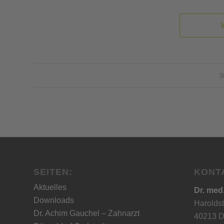
3
SEITEN:
KONT
Aktuelles
Dr. med
Downloads
Haroldst
Dr. Achim Gauchel – Zahnarzt
40213 D