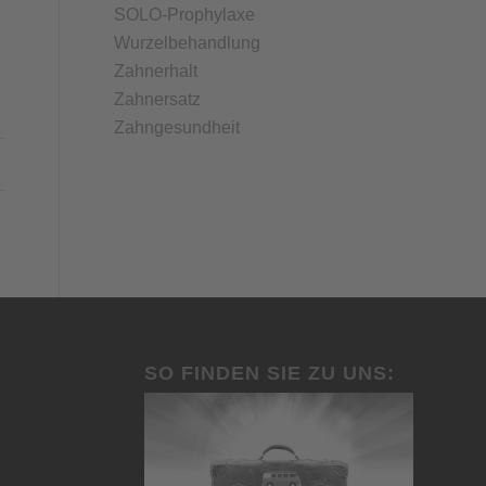
SOLO-Prophylaxe
Wurzelbehandlung
Zahnerhalt
Zahnersatz
Zahngesundheit
SO FINDEN SIE ZU UNS: