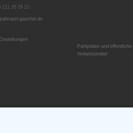
9 211 35 29 22
zahnarzt-gauchel.de
Einstellungen
Parkplätze und öffentliche
Verkehrsmittel