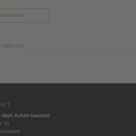
Weiterlesen
0. MÄRZ 2025
AKT
. dent. Achim Gauchel
r. 14
üsseldorf