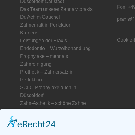
Düsseldorf Carlstadt
Fon: +4
Das Team unserer Zahnarztpraxis
Dr. Achim Gauchel
praxis@
Zahnerhalt in Perfektion
Karriere
Cookie-
Leistungen der Praxis
Endodontie – Wurzelbehandlung
Prophylaxe – mehr als
Zahnreinigung
Prothetik – Zahnersatz in
Perfektion
SOLO-Prophylaxe auch in
Düsseldorf
Zahn-Ästhetik – schöne Zähne
Service für unsere Patienten
Freunde und Partner unserer
Zahnarztpraxis
Unser Netzwerk in Düsseldorf