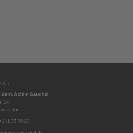
AKT
. dent. Achim Gauchel
r. 14
üsseldorf
9 211 35 29 22