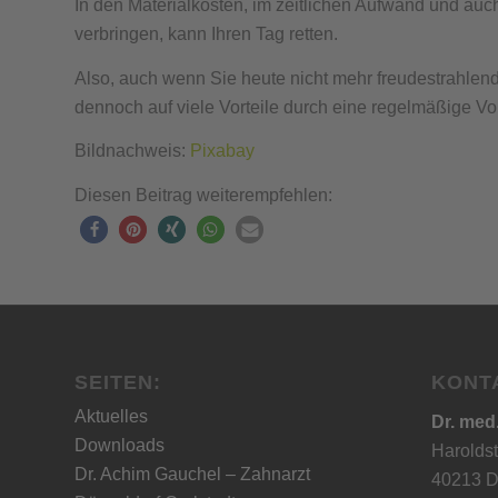
In den Materialkosten, im zeitlichen Aufwand und auc
verbringen, kann Ihren Tag retten.
Also, auch wenn Sie heute nicht mehr freudestrahlend
dennoch auf viele Vorteile durch eine regelmäßige V
Bildnachweis:
Pixabay
Diesen Beitrag weiterempfehlen:
SEITEN:
KONT
Aktuelles
Dr. med
Downloads
Haroldst
Dr. Achim Gauchel – Zahnarzt
40213 D