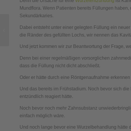
Denn die Ursache für eine
Wurzelentzündung
ist Kar
Mundflora. Wenn Patienten bereits Füllungen haben, 
Sekundärkaries.
Dabei entsteht unter einer gelegten Füllung ein neue
Leistungstief durch
Zahnerkrankungen
die Ränder des gefüllten Lochs, wir nennen das Kavitä
Und jetzt kommen wir zur Beantwortung der Frage, wes
Denn bei einer regelmäßigen vorsorglichen zahnmedi
dass die Füllung nicht dicht abschließt.
Oder er hätte durch eine Röntgenaufnahme erkennen kö
Und das bereits im Frühstadium. Noch bevor sich die 
entzündlich reagiert hätte.
Noch bevor noch mehr Zahnsubstanz unwiederbringlich
einfach möglich wäre.
Und noch lange bevor eine Wurzelbehandlung hätte du