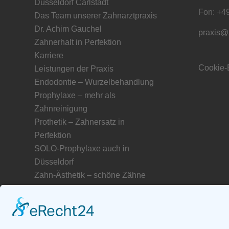
Düsseldorf Carlstadt
Fon: +4
Das Team unserer Zahnarztpraxis
Dr. Achim Gauchel
praxis@
Zahnerhalt in Perfektion
Karriere
Cookie-
Leistungen der Praxis
Endodontie – Wurzelbehandlung
Prophylaxe – mehr als
Zahnreinigung
Prothetik – Zahnersatz in
Perfektion
SOLO-Prophylaxe auch in
Düsseldorf
Zahn-Ästhetik – schöne Zähne
Service für unsere Patienten
Freunde und Partner unserer
Zahnarztpraxis
Unser Netzwerk in Düsseldorf