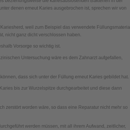
ies beziehungsweise die kariesauslösenden Bakterien in der
unter denen erneut Karies ausgebrochen ist, sprechen wir von
r Kariesherd, weil zum Beispiel das verwendete Füllungsmateria
t, nicht ganz dicht verschlossen haben.
halb Vorsorge so wichtig ist.
zinischen Untersuchung wäre es dem Zahnarzt aufgefallen,
nnen, dass sich unter der Füllung erneut Karies gebildet hat.
Karies bis zur Wurzelspitze durchgearbeitet und diese dann
 zerstört worden wäre, so dass eine Reparatur nicht mehr so
rchgeführt werden müssen, mit all ihrem Aufwand, zeitlicher,