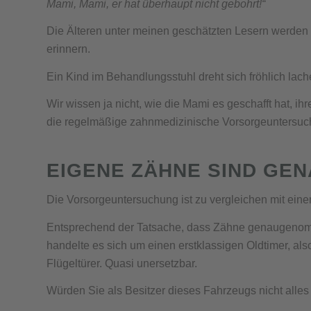
Mami, Mami, er hat überhaupt nicht gebohrt!“
Die Älteren unter meinen geschätzten Lesern werden
erinnern.
Ein Kind im Behandlungsstuhl dreht sich fröhlich lac
Wir wissen ja nicht, wie die Mami es geschafft hat,
ihr
die regelmäßige zahnmedizinische Vorsorgeuntersuc
EIGENE ZÄHNE SIND G
Die Vorsorgeuntersuchung ist zu vergleichen mit eine
Entsprechend der Tatsache, dass Zähne genaugenomm
handelte es sich um einen erstklassigen Oldtimer, al
Flügeltürer. Quasi unersetzbar.
Würden Sie als Besitzer dieses Fahrzeugs nicht alles