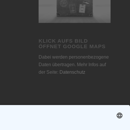
KLICK AUFS BILD
ÖFFNET GOOGLE MAPS
Dabei werden personenbezogene
Daten übertragen. Mehr Infos auf
der Seite:
Datenschutz