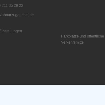
9 211 35 29 22
zahnarzt-gauchel.de
Einstellungen
Parkplätze und öffentliche
Verkehrsmittel