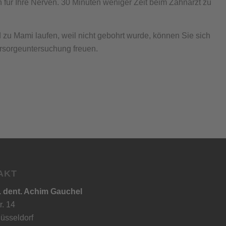
h für Ihre Nerven. 30 Minuten weniger Zeit beim Zahnarzt zu
 zu Mami laufen, weil nicht gebohrt wurde, können Sie sich
orsorgeuntersuchung freuen.
AKT
. dent. Achim Gauchel
r. 14
üsseldorf